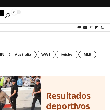
NFL
Australia
WWE
béisbol
MLB
Resultados
deportivos