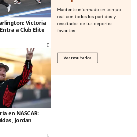
Mantente informado en tiempo
real con todos los partidos y
rlington: Victoria
resultados de tus deportes
Entra a Club Elite
favoritos.
Ver resultados
oria en NASCAR:
uidas, Jordan