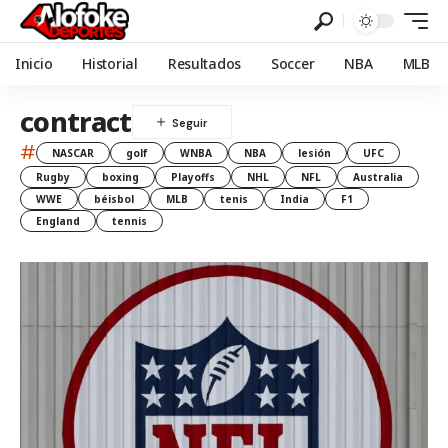
Inicio
Historial
Resultados
Soccer
NBA
MLB
contract
#
NASCAR
golf
WNBA
NBA
lesión
UFC
Rugby
boxing
Playoffs
NHL
NFL
Australia
WWE
béisbol
MLB
tenis
India
F1
England
tennis