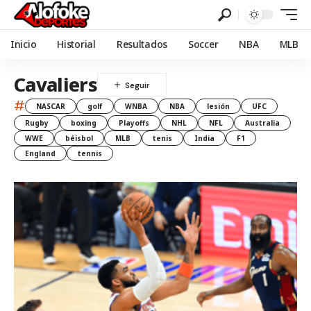
Inicio
Historial
Resultados
Soccer
NBA
MLB
Cavaliers
#
NASCAR
golf
WNBA
NBA
lesión
UFC
Rugby
boxing
Playoffs
NHL
NFL
Australia
WWE
béisbol
MLB
tenis
India
F1
England
tennis