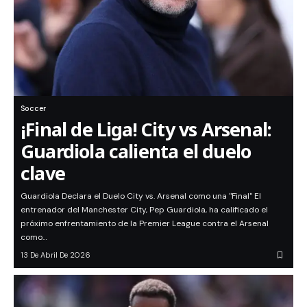
Soccer
¡Final de Liga! City vs Arsenal:
Guardiola calienta el duelo
clave
Guardiola Declara el Duelo City vs. Arsenal como una "Final" El
entrenador del Manchester City, Pep Guardiola, ha calificado el
próximo enfrentamiento de la Premier League contra el Arsenal
como…
13 De Abril De 2026