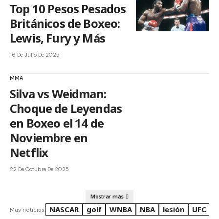
Top 10 Pesos Pesados
Británicos de Boxeo:
Lewis, Fury y Más
16 De Julio De 2025
MMA
Silva vs Weidman:
Choque de Leyendas
en Boxeo el 14 de
Noviembre en
Netflix
22 De Octubre De 2025
Mostrar más
NASCAR
golf
WNBA
NBA
lesión
UFC
R
Más noticias: