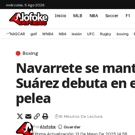
miércoles, 5 Ago 2026
Inicio
MLB
NBA
Soccer
F1
NASCAR
golf
WNBA
NBA
lesión
UFC
Rugby
boxing
Boxing
Navarrete se mant
Suárez debuta en e
pelea
16 Minutos De Lectura
Por
Alofoke
Última Actualización: 13 De Mayo De 2025 14:58