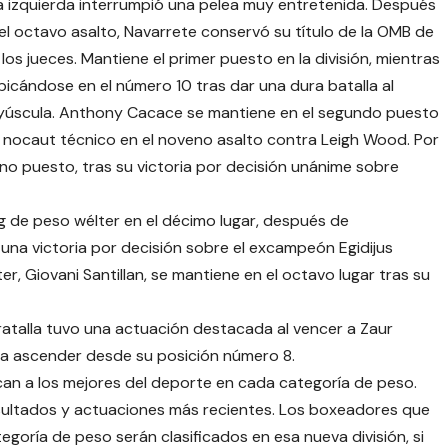
a izquierda interrumpió una pelea muy entretenida. Después
del octavo asalto, Navarrete conservó su título de la OMB de
e los jueces. Mantiene el primer puesto en la división, mientras
bicándose en el número 10 tras dar una dura batalla al
yúscula. Anthony Cacace se mantiene en el segundo puesto
 nocaut técnico en el noveno asalto contra Leigh Wood. Por
no puesto, tras su victoria por decisión unánime sobre
g de peso wélter en el décimo lugar, después de
na victoria por decisión sobre el excampeón Egidijus
r, Giovani Santillan, se mantiene en el octavo lugar tras su
ratalla tuvo una actuación destacada al vencer a Zaur
ara ascender desde su posición número 8.
can a los mejores del deporte en cada categoría de peso.
esultados y actuaciones más recientes. Los boxeadores que
oría de peso serán clasificados en esa nueva división, si