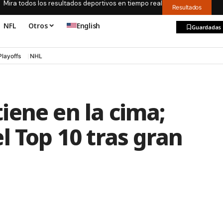
Mira todos los resultados deportivos en tiempo real
Resultados
NFL
Otros
English
Guardadas
Playoffs
NHL
iene en la cima;
l Top 10 tras gran