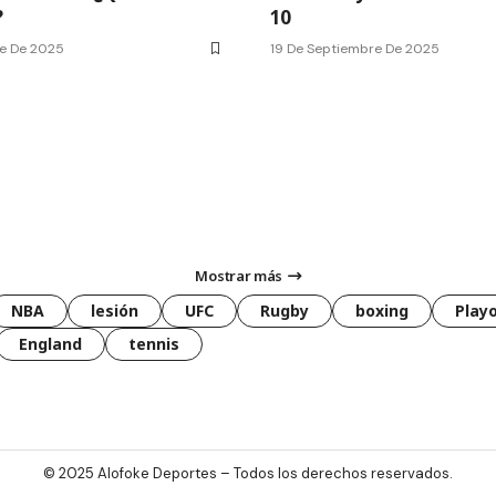
?
10
e De 2025
19 De Septiembre De 2025
Mostrar más
NBA
lesión
UFC
Rugby
boxing
Playo
England
tennis
© 2025
Alofoke Deportes
– Todos los derechos reservados.