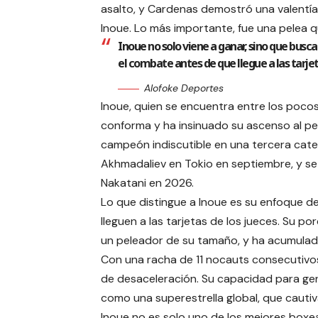
asalto, y Cardenas demostró una valentía
Inoue. Lo más importante, fue una pelea q
Inoue no solo viene a ganar, sino que bus
el combate antes de que llegue a las tarjet
Alofoke Deportes
Inoue, quien se encuentra entre los pocos
conforma y ha insinuado su ascenso al pe
campeón indiscutible en una tercera cat
Akhmadaliev en Tokio en septiembre, y s
Nakatani en 2026.
Lo que distingue a Inoue es su enfoque d
lleguen a las tarjetas de los jueces. Su 
un peleador de su tamaño, y ha acumulado 
Con una racha de 11 nocauts consecutivos
de desaceleración. Su capacidad para gen
como una superestrella global, que cautiva
Inoue no es solo uno de los mejores boxe