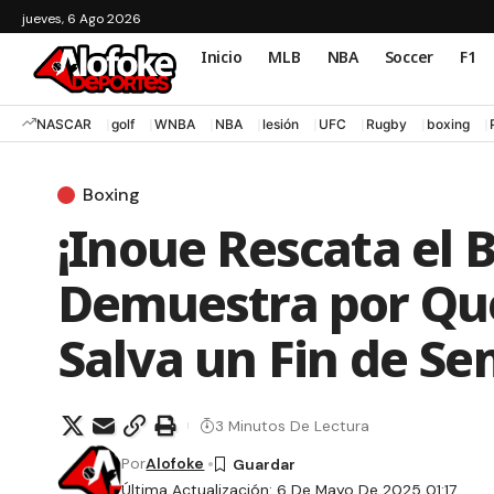
jueves, 6 Ago 2026
Inicio
MLB
NBA
Soccer
F1
NASCAR
golf
WNBA
NBA
lesión
UFC
Rugby
boxing
Boxing
¡Inoue Rescata el 
Demuestra por Qué
Salva un Fin de S
3 Minutos De Lectura
Por
Alofoke
Última Actualización: 6 De Mayo De 2025 01:17