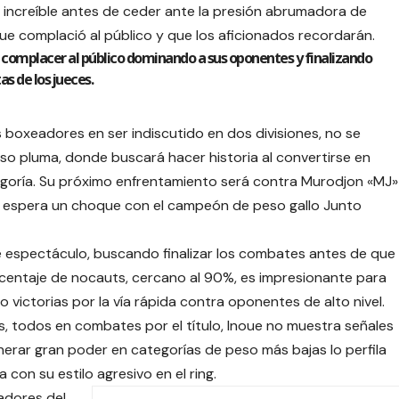
 increíble antes de ceder ante la presión abrumadora de
ue complació al público y que los aficionados recordarán.
ca complacer al público dominando a sus oponentes y finalizando
as de los jueces.
 boxeadores en ser indiscutido en dos divisiones, no se
so pluma, donde buscará hacer historia al convertirse en
egoría. Su próximo enfrentamiento será contra Murodjon «MJ»
e espera un choque con el campeón de peso gallo Junto
e espectáculo, buscando finalizar los combates antes de que
porcentaje de nocauts, cercano al 90%, es impresionante para
victorias por la vía rápida contra oponentes de alto nivel.
, todos en combates por el título, Inoue no muestra señales
erar gran poder en categorías de peso más bajas lo perfila
 con su estilo agresivo en el ring.
adores del