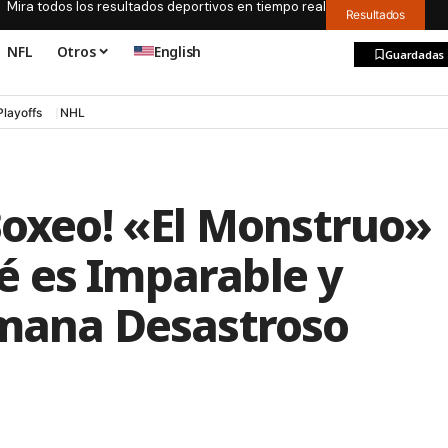
Mira todos los resultados deportivos en tiempo real
Resultados
NFL
Otros
English
Guardadas
Playoffs
NHL
Boxeo! «El Monstruo»
 es Imparable y
emana Desastroso