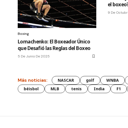
el boxeo
9 De Octubr
Boxing
Lomachenko: El Boxeador Único
que Desafió las Reglas del Boxeo
5 De Junio De 2025
Más noticias:
NASCAR
golf
WNBA
béisbol
MLB
tenis
India
F1