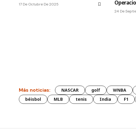
Operaci
17 De Octubre De 2025
24 De Sept
Más noticias:
NASCAR
golf
WNBA
béisbol
MLB
tenis
India
F1