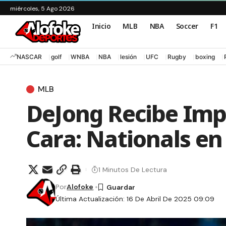
miércoles, 5 Ago 2026
Inicio
MLB
NBA
Soccer
F1
NASCAR
golf
WNBA
NBA
lesión
UFC
Rugby
boxing
MLB
DeJong Recibe Imp
Cara: Nationals en
1 Minutos De Lectura
Por
Alofoke
Última Actualización: 16 De Abril De 2025 09:09