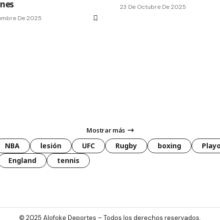
ones
23 De Octubre De 2025
iembre De 2025
Mostrar más
NBA
lesión
UFC
Rugby
boxing
Playo
England
tennis
© 2025
Alofoke Deportes
– Todos los derechos reservados.