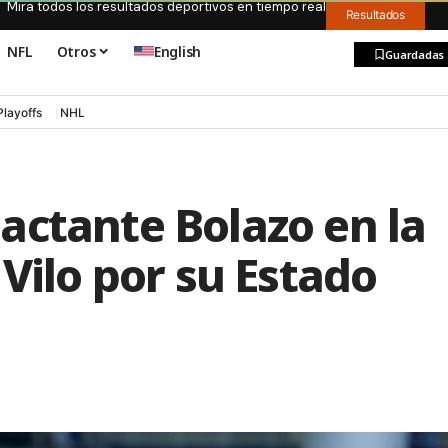
Mira todos los resultados deportivos en tiempo real
Resultados
NFL
Otros
English
Guardadas
Playoffs
NHL
actante Bolazo en la
 Vilo por su Estado