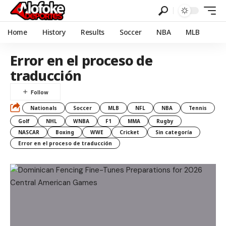
Home
History
Results
Soccer
NBA
MLB
Error en el proceso de
traducción
Nationals
Soccer
MLB
NFL
NBA
Tennis
Golf
NHL
WNBA
F1
MMA
Rugby
NASCAR
Boxing
WWE
Cricket
Sin categoría
Error en el proceso de traducción