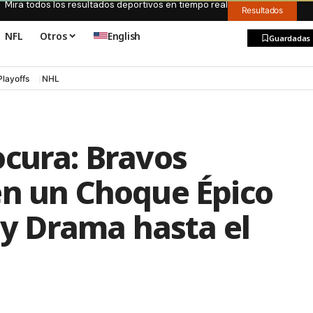
Mira todos los resultados deportivos en tiempo real
Resultados
NFL
Otros
English
Guardadas
Playoffs
NHL
ocura: Bravos
en un Choque Épico
e y Drama hasta el