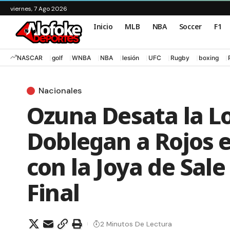
viernes, 7 Ago 2026
Inicio
MLB
NBA
Soccer
F1
NASCAR
golf
WNBA
NBA
lesión
UFC
Rugby
boxing
Nacionales
Ozuna Desata la L
Doblegan a Rojos 
con la Joya de Sal
Final
2 Minutos De Lectura