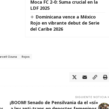
Moca FC 2-0: Suma crucial en la
LDF 2025
Dominicana vence a México
Rojo en vibrante debut de Serie
del Caribe 2026
rcell Ozuna
Rojos
SIGUIENTE NOTICIA
¡BOOM! Senado de Pensilvania da el «sí»
 y
a ley anti-trans en deportes femeninos,